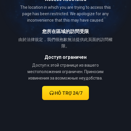
The location in which you are trying to access this
page has been restricted. We apologize for any
inconvenience that this may have caused.
您所在區域的訪問受限
由於法律規定，我們很抱歉無法提供此頁面的訪問權
限。
Доступ ограничен
Доступ к этой странице из вашего
местоположения ограничен. Приносим
извинения за возможные неудобства.
HỖ TRỢ 24/7