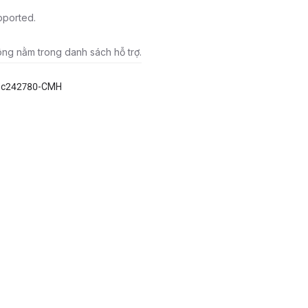
pported.
ông nằm trong danh sách hỗ trợ.
9c242780-CMH