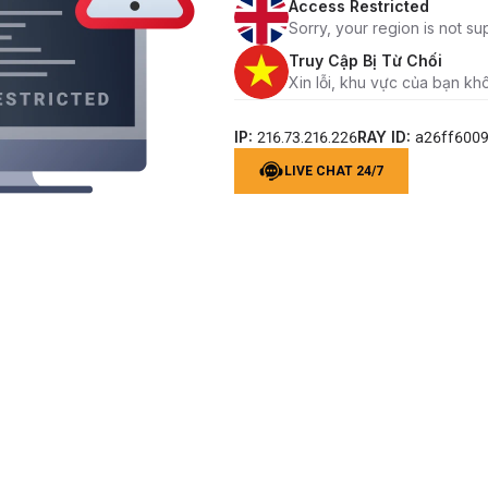
Access Restricted
Sorry, your region is not su
Truy Cập Bị Từ Chối
Xin lỗi, khu vực của bạn kh
IP:
RAY ID:
216.73.216.226
a26ff600
LIVE CHAT 24/7