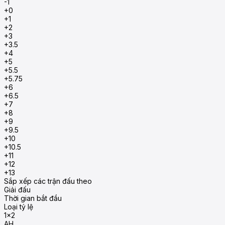
-1
+0
+1
+2
+3
+3.5
+4
+5
+5.5
+5.75
+6
+6.5
+7
+8
+9
+9.5
+10
+10.5
+11
+12
+13
Sắp xếp các trận đấu theo
Giải đấu
Thời gian bắt đầu
Loại tỷ lệ
1x2
AH