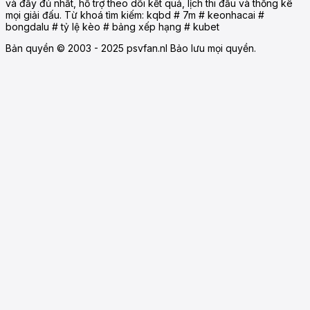
và đầy đủ nhất, hỗ trợ theo dõi kết quả, lịch thi đấu và thống kê
mọi giải đấu. Từ khoá tìm kiếm: kqbd # 7m # keonhacai #
bongdalu # tỷ lệ kèo # bảng xếp hạng # kubet
Bản quyền © 2003 - 2025 psvfan.nl Bảo lưu mọi quyền.