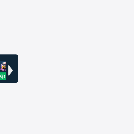
Đặt cược
Đặt cược
Đặt cược
Đặt cược