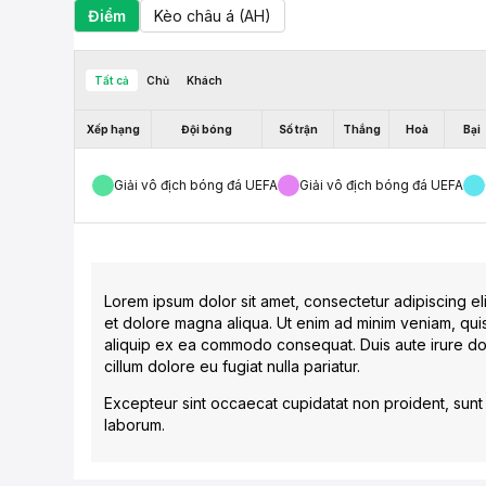
Điểm
Kèo châu á (AH)
Tất cả
Chủ
Khách
Xếp hạng
Đội bóng
Số trận
Thắng
Hoà
Bại
Giải vô địch bóng đá UEFA
Giải vô địch bóng đá UEFA
Lorem ipsum dolor sit amet, consectetur adipiscing el
et dolore magna aliqua. Ut enim ad minim veniam, quis 
aliquip ex ea commodo consequat. Duis aute irure dolo
cillum dolore eu fugiat nulla pariatur.
Excepteur sint occaecat cupidatat non proident, sunt in
laborum.