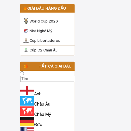
GIẢI ĐẤU HÀNG ĐẦU
World Cup 2026
Nhà Nghề Mỹ
Cúp Libertadores
Cúp C2 Châu Âu
TẤT CẢ GIẢI ĐẤU
Anh
Châu Âu
Châu Mỹ
Đức