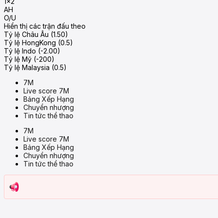
1x2
AH
O/U
Hiển thị các trận đấu theo
Tỷ lệ Châu Âu (1.50)
Tỷ lệ HongKong (0.5)
Tỷ lệ Indo (-2.00)
Tỷ lệ Mỹ (-200)
Tỷ lệ Malaysia (0.5)
7M
Live score 7M
Bảng Xếp Hạng
Chuyển nhượng
Tin tức thể thao
7M
Live score 7M
Bảng Xếp Hạng
Chuyển nhượng
Tin tức thể thao