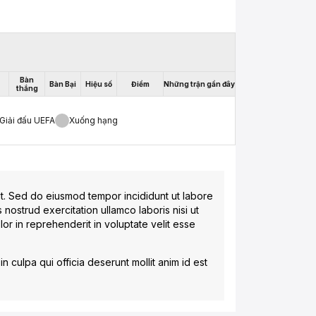
Bàn
Bàn Bại
Hiệu số
Điểm
Những trận gần đây
thắng
Giải đấu UEFA
Xuống hạng
it. Sed do eiusmod tempor incididunt ut labore
nostrud exercitation ullamco laboris nisi ut
r in reprehenderit in voluptate velit esse
 culpa qui officia deserunt mollit anim id est