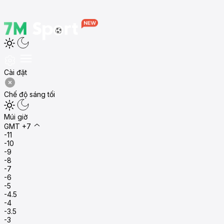
Cài đặt
Chế độ sáng tối
Múi giờ
GMT +7
-11
-10
-9
-8
-7
-6
-5
-4.5
-4
-3.5
-3