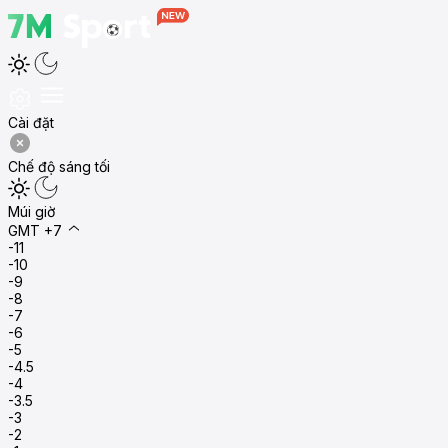
Cài đặt
Chế độ sáng tối
Múi giờ
GMT +7
-11
-10
-9
-8
-7
-6
-5
-4.5
-4
-3.5
-3
-2