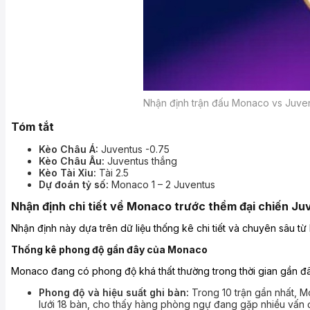
Nhận định trận đấu Monaco vs Juve
Tóm tắt
Kèo Châu Á:
Juventus -0.75
Kèo Châu Âu:
Juventus thắng
Kèo Tài Xỉu:
Tài 2.5
Dự đoán tỷ số:
Monaco 1 – 2 Juventus
Nhận định chi tiết về Monaco trước thềm đại chiến Ju
Nhận định này dựa trên dữ liệu thống kê chi tiết và chuyên sâu 
Thống kê phong độ gần đây của Monaco
Monaco đang có phong độ khá thất thường trong thời gian gần đâ
Phong độ và hiệu suất ghi bàn:
Trong 10 trận gần nhất, Mo
lưới 18 bàn, cho thấy hàng phòng ngự đang gặp nhiều vấn 