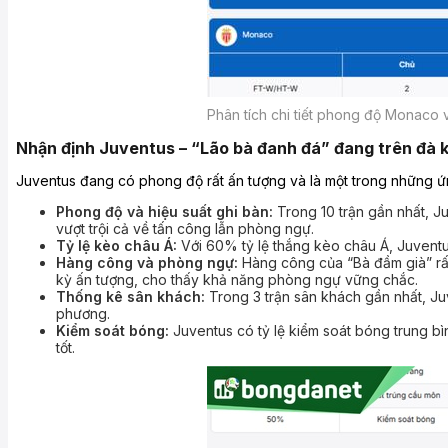
Phân tích chi tiết phong độ Monaco 
Nhận định Juventus – “Lão bà đanh đá” đang trên đà 
Juventus đang có phong độ rất ấn tượng và là một trong những ứ
Phong độ và hiệu suất ghi bàn:
Trong 10 trận gần nhất, Juv
vượt trội cả về tấn công lẫn phòng ngự.
Tỷ lệ kèo châu Á:
Với 60% tỷ lệ thắng kèo châu Á, Juventu
Hàng công và phòng ngự:
Hàng công của “Bà đầm già” rất s
kỳ ấn tượng, cho thấy khả năng phòng ngự vững chắc.
Thống kê sân khách:
Trong 3 trận sân khách gần nhất, Juve
phương.
Kiểm soát bóng:
Juventus có tỷ lệ kiểm soát bóng trung bì
tốt.