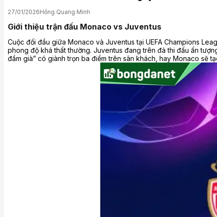
27/01/2026
Hồng Quang Minh
Giới thiệu trận đấu Monaco vs Juventus
Cuộc đối đầu giữa Monaco và Juventus tại UEFA Champions League
phong độ khá thất thường. Juventus đang trên đà thi đấu ấn tượng 
đầm già” có giành trọn ba điểm trên sân khách, hay Monaco sẽ tạ