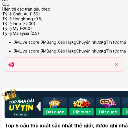
O/U
Hiển thị các trận đấu theo
Tỷ lệ Châu Âu (1.50)
Tỷ lệ HongKong (0.5)
Tỷ lệ Indo (-2.00)
Tỷ lệ Mỹ (-200)
Tỷ lệ Malaysia (0.5)
7M
Live score 7M
Bảng Xếp Hạng
Chuyển nhượng
Tin tức thể
7M
Live score 7M
Bảng Xếp Hạng
Chuyển nhượng
Tin tức thể
Đặt cược
Đặt cược
Đặt cược
Đ
Xem tất cả
Top 5 cầu thủ xuất sắc nhất thế giới, được ghi nh