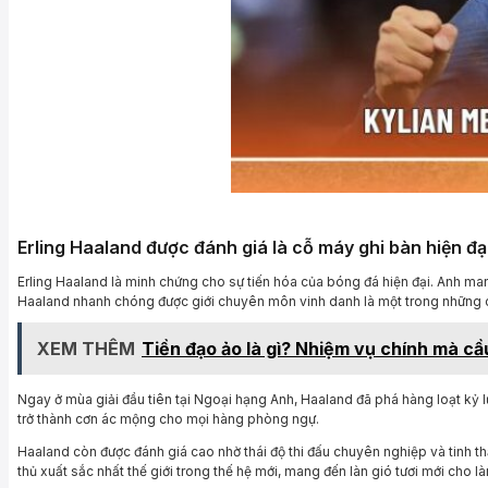
Erling Haaland được đánh giá là cỗ máy ghi bàn hiện đạ
Erling Haaland là minh chứng cho sự tiến hóa của bóng đá hiện đại. Anh ma
Haaland nhanh chóng được giới chuyên môn vinh danh là một trong những cầ
XEM THÊM
Tiền đạo ảo là gì? Nhiệm vụ chính mà c
Ngay ở mùa giải đầu tiên tại Ngoại hạng Anh, Haaland đã phá hàng loạt kỷ l
trở thành cơn ác mộng cho mọi hàng phòng ngự.
Haaland còn được đánh giá cao nhờ thái độ thi đấu chuyên nghiệp và tinh th
thủ xuất sắc nhất thế giới trong thế hệ mới, mang đến làn gió tươi mới cho là